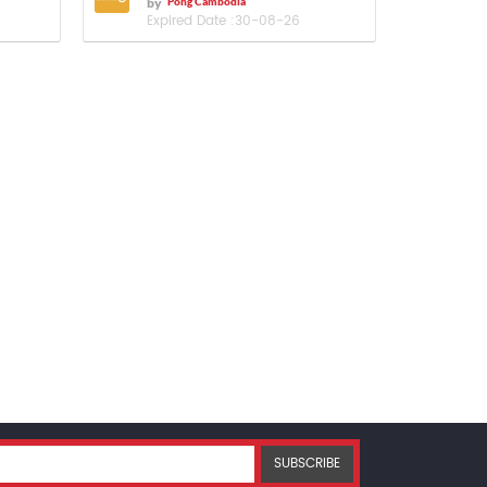
by
Pong Cambodia
Expired Date :
30-08-26
SUBSCRIBE