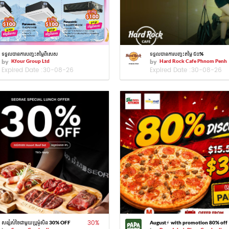
ទទួលបានការបញ្ចុះតម្លៃពិសេស
ទទួលបានការបញ្ចុះតម្លៃ ៥០%
by
Kfour Group Ltd
by
Hard Rock Cafe Phnom Penh
Expired Date :
30-08-26
Expired Date :
30-08-26
30
%
សន្សំសំចៃជាមួយប្រូម៉ូសិន 30% OFF
August⚡️ with promotion 80% off