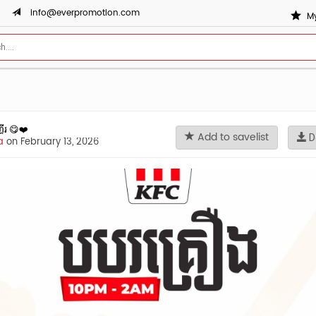
info@everpromotion.com
My
គើរ 😋❤️
Add to savelist
D
a
on February 13, 2026