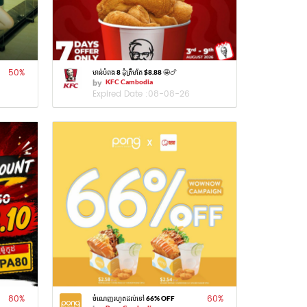
50
%
មាន់បំពង 8 ដុំត្រឹមតែ $8.88 🤩🍗
by
KFC Cambodia
Expired Date :
08-08-26
80
%
60
%
ចំណេញរហូតដល់ទៅ 66% OFF