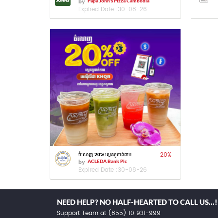
by
Papa John's Pizza Cambodia
Expired Date :
30-08-26
20
%
ចំណេញ 20% ស្កេនទូទាត់តាម
by
ACLEDA Bank Plc
Expired Date :
30-08-26
NEED HELP? NO HALF-HEARTED TO CALL US...!
Support Team at (855) 10 931-999