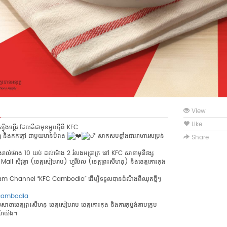
View
Like
ងហ្គើរ ដែលគឺជាមុខម្ហូបថ្មីពី KFC
ញ់ និងកក់ក្តៅ ជាមួយមាន់បំពង
សាកសមខ្លាំងជាអាហារសម្រន់
Share
ងរាល់ម៉ោង 10 យប់ ដល់ម៉ោង 2 រំលងអធ្រាត្រ នៅ KFC សាខាមុនីវង្ស
ll សុីវុត្ថា (ខេត្តសៀមរាប) ហ្វូរីម៉ល (ខេត្តព្រះសីហនុ) និងខេត្តកោះកុង
m Channel “KFC Cambodia” ដើម្បីទទួលបានដំណឹងពីឈុតថ្មីៗ
ccambodia
ូលសាខាខេត្តព្រះសីហនុ ខេត្តសៀមរាប ខេត្តកោះកុង និងការកុម៉្មង់តាមក្រុម
បស់យើង។