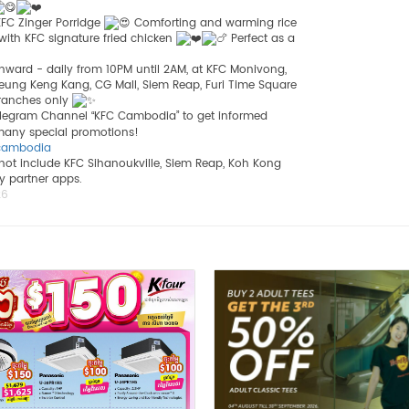
KFC Zinger Porridge
Comforting and warming rice
ith KFC signature fried chicken
Perfect as a
nward - daily from 10PM until 2AM, at KFC Monivong,
ng Keng Kang, CG Mall, Siem Reap, Furi Time Square
branches only
elegram Channel “KFC Cambodia” to get informed
many special promotions!
ccambodia
 not include KFC Sihanoukville, Siem Reap, Koh Kong
ry partner apps.
26