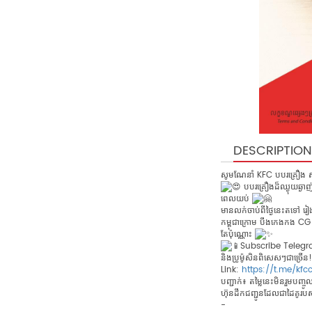
DESCRIPTION
សូមណែនាំ KFC បបរគ្រឿង ស្សុី
បបរគ្រឿងដ៏ឈ្ងុយឆ្ងា
ពេលយប់
មានលក់ចាប់ពីថ្ងៃនេះតទៅ រៀ
កម្ពុជាក្រោម បឹងកេងកង CG Ma
តែប៉ុណ្ណោះ
Subscribe Telegra
និងប្រូម៉ូសិនពិសេសៗជាច្រើន!
Link:
https://t.me/kf
បញ្ជាក់៖ តម្លៃនេះមិនរួមបញ្ច
ហ៊ុនដឹកជញ្ជូនដែលជាដៃគូរ
-