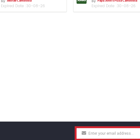
by
Seorae Cambodia
by
Papa John's Pizza Cambodia
Expired Date :
30-08-26
Expired Date :
30-08-26