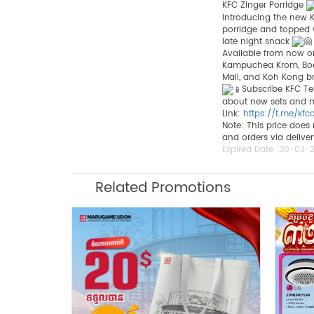
KFC Zinger Porridge
Introducing the new 
porridge and topped w
late night snack
Available from now o
Kampuchea Krom, Boeu
Mall, and Koh Kong 
Subscribe KFC T
about new sets and 
Link:
https://t.me/kf
Note: This price does
and orders via delive
Expired Date :
30-03-
Related Promotions