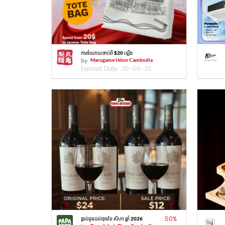
ការចំណាយចាប់ពី $20 ឡើង
by
Marugame Udon Cambodia
Expired Date :
30-08-26
50
%
ផ្តល់ជូនដល់ចុងខែ សីហា ឆ្នាំ 2026