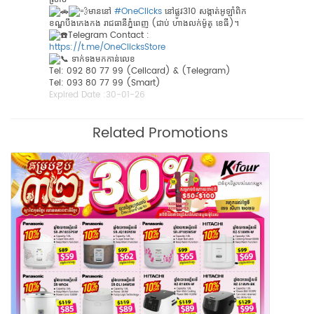
មាននៅ
#OneClicks
នៅផ្លូវ310 សង្កាត់អូឡាំពិក
ខណ្ឌបឹងកេងកង រាជធានីភ្នំពេញ (ជាប់ ហាងលក់ម៉ូតូ ខេធី)។
Telegram Contact :
https://t.me/OneClicksStore
ទាក់ទងមកកាន់លេខ
Tel: 092 80 77 99 (Cellcard) & (Telegram)
Tel: 093 80 77 99 (Smart)
Expired Date :
30-01-26
Related Promotions