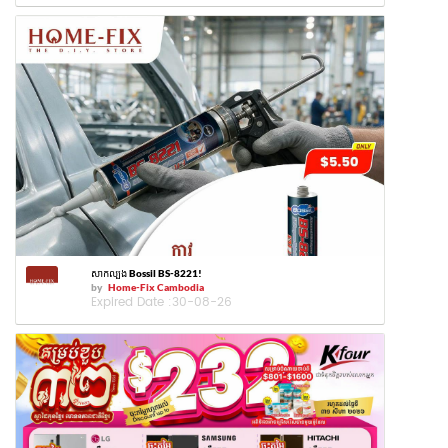
សាកល្បង Bossil BS-8221!
by
Home-Fix Cambodia
Expired Date :
30-08-26