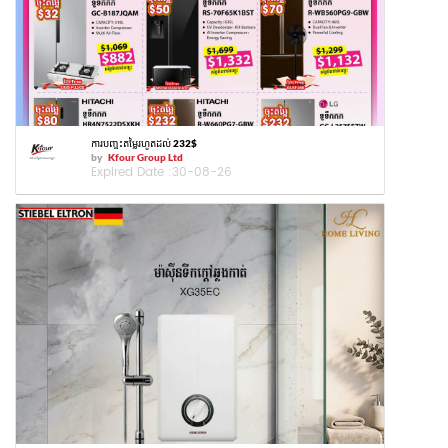
ការបញ្ចុះតម្លៃរហូតដល់ 232$
by
Kfour Group Ltd
Expired Date :
30-08-26