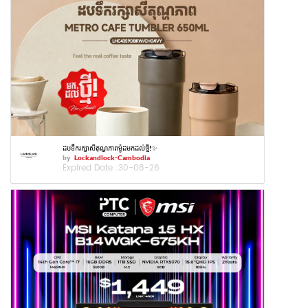
ដបទឹករក្សាសីតុណ្ហភាពម៉ូដមកដល់ថ្មី!✨
by
Lockandlock-Cambodia
Expired Date :
30-08-26