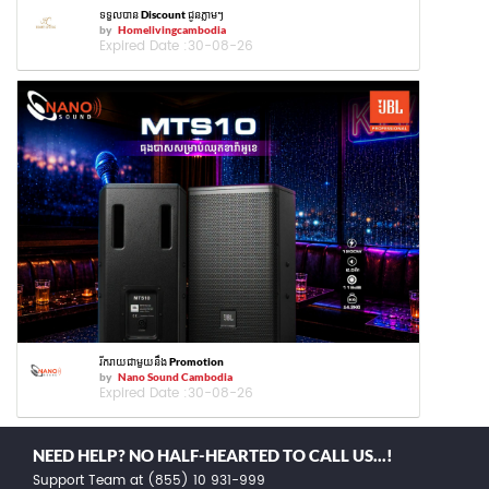
ទទួលបាន Discount ជូនភ្លាមៗ
by
Homelivingcambodia
Expired Date :
30-08-26
រីករាយជាមួយនឹង Promotion
by
Nano Sound Cambodia
Expired Date :
30-08-26
NEED HELP? NO HALF-HEARTED TO CALL US...!
Support Team at (855) 10 931-999