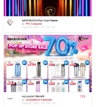
កម្លាំងម៉ាស៊ីនលំដាប់កំពូល សម្រាប់ Gamer
by
PTC Computer
Expired Date :
30-08-26
70
%
បញ្ចុះរហូតដល់ 𝟕𝟎% 𝐎𝐅𝐅
by
Lockandlock-Cambodia
Expired Date :
08-08-26