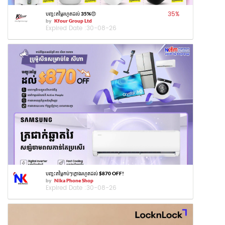
35
%
បញ្ចុះតម្លៃរហូតដល់ 35%😍
by
Kfour Group Ltd
Expired Date :
30-08-26
បញ្ចុះតម្លៃកប់ៗក្ដោងរហូតដល់ $870 OFF!
by
Nika Phone Shop
Expired Date :
30-08-26