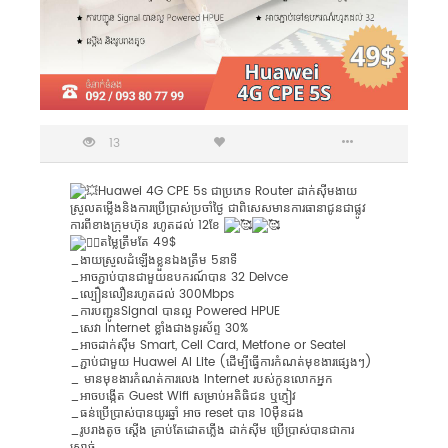
13
Huawei 4G CPE 5s ជាប្រភេទ Router ដាក់សុីមងាយ
ស្រួលតម្លើងនិងការប្រើប្រាស់ប្រចាំថ្ងៃ​ ជាពិសេសមានការធានាជូនជាផ្លូវ
ការពីខាងក្រុមហ៊ុន​ រហូតដល់ 12ខែ​​
តម្លៃត្រឹមតែ​ 49$
_ងាយស្រួលដំឡើងខ្លួនឯងត្រឹម 5នាទី
_អាចភ្ជាប់បានជាមួយឧបករណ៍បាន 32 Deivce
_ល្បឿនលឿនរហូតដល់ 300Mbps
_ការបញ្ជូនSignal បានល្អ ​Powered HPUE
_សេវា Internet ខ្លាំងជាងទូរស័ព្ទ 30%
_អាចដាក់សុីម Smart, Cell Card, Metfone or Seatel
_ភ្ជាប់ជាមួយ Huawei AI Lite (ដើម្បីធ្វើការកំណត់មុខងារផ្សេងៗ)​
_ មានមុខងារកំណត់ការលេង Internet របស់កូនលោកអ្នក
_អាចបង្កើត Guest Wifi សម្រាប់អតិធិជន ឬភ្ញៀវ
_ធន់ប្រើប្រាស់បានយូរឆ្នាំ អាច reset បាន 10ម៉ឺនដង
_រូបរាងតូច ស្តើង គ្រាប់តែដោតភ្លើង ដាក់សុីម ប្រើប្រាស់បានជាការ
ស្រាច់​