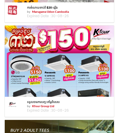
ការចំណាយចាប់ពី $20 ឡើង
by
Marugame Udon Cambodia
Expired Date :
30-08-26
ទទួលបានការបញ្ចុះតម្លៃពិសេស
by
Kfour Group Ltd
Expired Date :
30-08-26