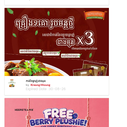
កាន់តែឆ្ងាញ់ជាងមុន
by
Kreung Hloung
Expired Date :
30-08-26