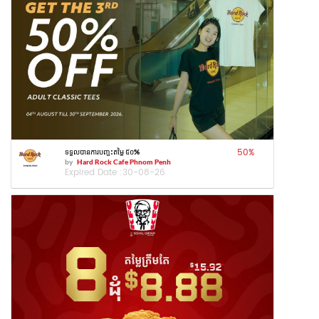
50
%
ទទួលបានការបញ្ចុះតម្លៃ ៥០%
by
Hard Rock Cafe Phnom Penh
Expired Date :
30-08-26