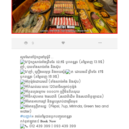
9
សូមណែនាំប៊ូហ្វេនៅអូម៉ូរិ ...
ប៊ូហ្វេសាច់អាំងត្រឹមតែ 𝟏𝟐.𝟓$ បូកពន្ធរួច (តម្លៃពេញ 13.9$)
ញាំុបានទាំងសាច់អាំង និងស៊ុប
ញាំុគ្រឿងសមុទ្រ និងអយស្ទ័រ
ដោយសេរី​ ត្រឹមតែ 𝟏𝟕$
បូកពន្ធរួច (តម្លៃពេញ 18.9$)
កុម្ម៉ង់ដោយសេរី (ទាំងសាច់អាំង​ និងស៊ុប)
កំណត់រយៈពេល 120នាទីសម្រាប់កុម្ម៉ង់
កូនក្មេងក្រោម ១០០cm ហ្វ្រីមិនគិតលុយ
ទឹកស៊ុបមាន ២រសជាតិ (រសជាតិដើម និងរសជាតិខូឡាជេន)
មានអាហារក្ដៅ និងម្ហូបស្រាប់ជាច្រើនមុខ
មានហ្វ្រីភេសជ្ជៈ (Pepsi, 7up, Mirinda, Green tea and
water)
#បញ្ជាក់
៖ រាល់តម្លៃបានបូកបញ្ចូលពន្ធរួច
កក់តុឥឡូវនេះ| 𝐁𝐨𝐨𝐤 𝐍𝐨𝐰
012 439 399 | 093 439 399