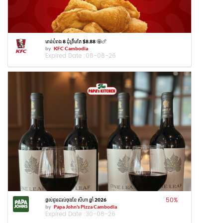
មាន់បំពង 8 ដុំត្រឹមតែ $8.88 🤩🍗
by
KFC Cambodia
Expired Date :
08-08-26
50
%
ផ្តល់ជូនដល់ចុងខែ សីហា ឆ្នាំ 2026
by
Papa John's Pizza Cambodia
Expired Date :
30-08-26