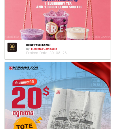
Bring yours home!
by
Heeretea Cambodia
Expired Date :
30-08-26