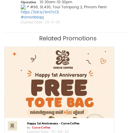
𝐎𝐩𝐞𝐫𝐚𝐭𝐢𝐨𝐧 : 10:30am-10:30pm
​ #96, St.430, Toul Tompong 2, Phnom Penh
https://bit.ly/4nt7cCE
#omoribbqq
Expired Date :
29-11-25
Related Promotions
Happy 1st Anniversary – Curve Coffee
by
Curve Coffee
Expired Date :
30-08-26