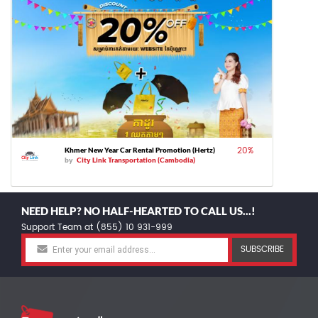
20
%
Khmer New Year Car Rental Promotion (Hertz)
by
City Link Transportation (Cambodia)
NEED HELP? NO HALF-HEARTED TO CALL US...!
Support Team at (855) 10 931-999
SUBSCRIBE