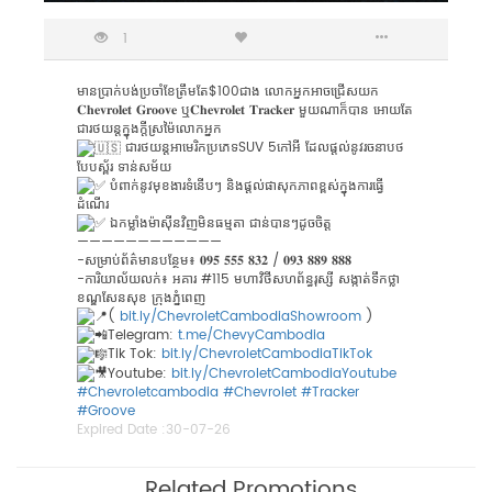
1
មានប្រាក់បង់ប្រចាំខែត្រឹមតែ$100ជាង លោកអ្នកអាចជ្រើសយក
𝐂𝐡𝐞𝐯𝐫𝐨𝐥𝐞𝐭 𝐆𝐫𝐨𝐨𝐯𝐞 ឬ𝐂𝐡𝐞𝐯𝐫𝐨𝐥𝐞𝐭 𝐓𝐫𝐚𝐜𝐤𝐞𝐫 មួយណាក៏បាន អោយតែ
ជារថយន្តក្នុងក្តីស្រម៉ៃលោកអ្នក
ជារថយន្តអាមេរិកប្រភេទSUV 5កៅអី ដែលផ្តល់នូវរចនាបថ
បែបស្ព័រ ទាន់សម័យ
បំពាក់នូវមុខងារទំនើបៗ និងផ្តល់ផាសុកភាពខ្ពស់ក្នុងការធ្វើ
ដំណើរ
ឯកម្លាំងម៉ាស៊ីនវិញមិនធម្មតា ជាន់បានៗដូចចិត្ត
————————————
-សម្រាប់ព័ត៌មានបន្ថែម៖ 𝟎𝟗𝟓 𝟓𝟓𝟓 𝟖𝟑𝟐 / 𝟎𝟗𝟑 𝟖𝟖𝟗 𝟖𝟖𝟖
-ការិយាល័យលក់៖ អគារ #115 មហាវិថីសហព័ន្ធរុស្សី សង្កាត់ទឹកថ្លា
ខណ្ឌសែនសុខ ក្រុងភ្នំពេញ
(
bit.ly/ChevroletCambodiaShowroom
)
Telegram:
t.me/ChevyCambodia
Tik Tok:
bit.ly/ChevroletCambodiaTikTok
Youtube:
bit.ly/ChevroletCambodiaYoutube
#Chevroletcambodia
#Chevrolet
#Tracker
#Groove
Expired Date :
30-07-26
Related Promotions