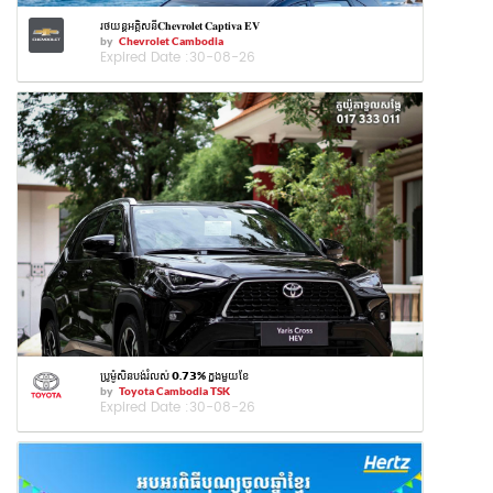
រថយន្តអគ្គិសនី𝐂𝐡𝐞𝐯𝐫𝐨𝐥𝐞𝐭 𝐂𝐚𝐩𝐭𝐢𝐯𝐚 𝐄𝐕
by
Chevrolet Cambodia
Expired Date :
30-08-26
ប្រូម៉ូសិនបង់រំលស់ 𝟬.𝟳𝟯% ក្នុងមួយខែ
by
Toyota Cambodia TSK
Expired Date :
30-08-26