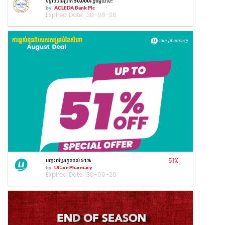
ទទួលបានប្រាក់ 50,000៛ ក្នុងមួយខែ!
by
ACLEDA Bank Plc
Expired Date :
30-08-26
51
%
បញ្ចុះតម្លៃរហូតដល់ 51%
by
UCare Pharmacy
Expired Date :
30-08-26