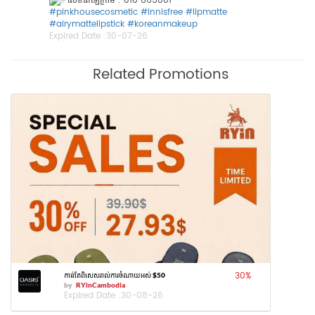
លេខតេឡេក្រាម : 010 665001
#pinkhousecosmetic
#innisfree
#lipmatte
#airymattelipstick
#koreanmakeup
Expired Date :
30-07-26
Related Promotions
30
%
កាន់តែពិសេសរាល់ការចំណាយអស់ $50
by
RYinCambodia
Expired Date :
30-08-26