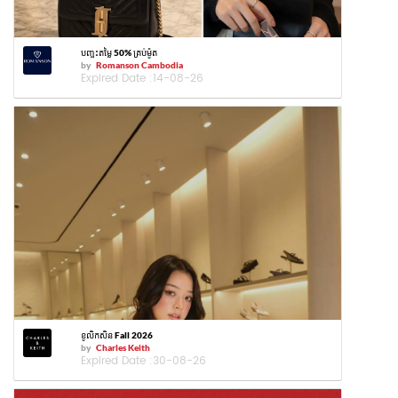
បញ្ចុះតម្លៃ 50% គ្រប់ម៉ូត
by
Romanson Cambodia
Expired Date :
14-08-26
ខូលិកសិន Fall 2026
by
Charles Keith
Expired Date :
30-08-26