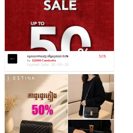
50
%
ទទួលយកការបញ្ចុះតម្លៃរហូតដល់ ៥០%
by
G2000 Cambodia
Expired Date :
30-08-26