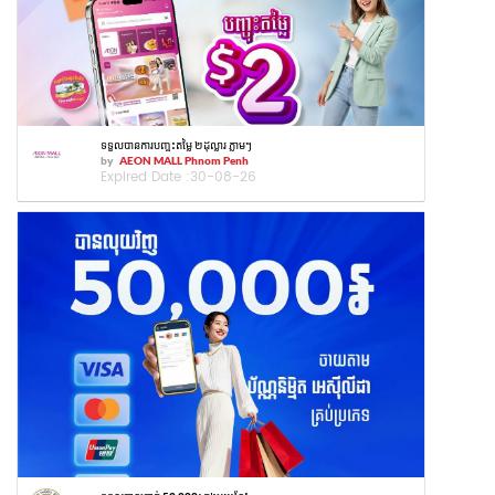
ទទួលបានការបញ្ចុះតម្លៃ ២ដុល្លារ ភ្លាមៗ
by
AEON MALL Phnom Penh
Expired Date :
30-08-26