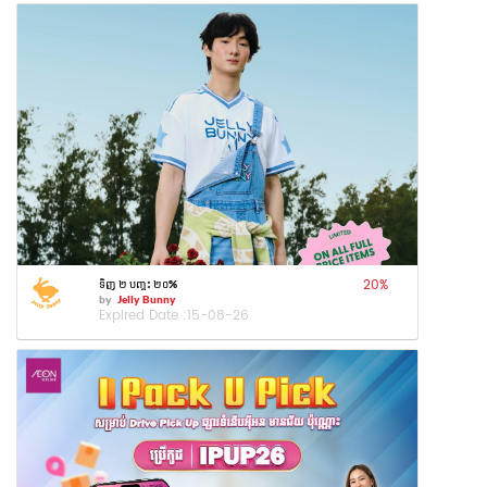
20
%
ទិញ ២ បញ្ចុះ ២០%
by
Jelly Bunny
Expired Date :
15-08-26