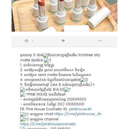
1
មូលហេតុ 5 យ៉ាង
ដែលបងៗគួរជ្រើសរើស Innisfree airy
matte lipstick
1. ដបបែបសាមញ្ញ តែថ្លៃថ្នូរ
2. សាច់ក្រែមស្តើង ស្រាល លាបទៅមិនកក មិនស្អិត
3. សាច់ក្រែម semi matte មិនរលោង តែមិនស្តួតពេក
4. លាបចូលមាត់ទន់ ម៉ដ្ឋហើយជាប់បានយូរម៉ោង
5. មិនធ្វើអោយមាត់ខ្មៅ (មាន 8 ពណ៌សម្រាប់ជ្រើសរើស)។
ពិសេសតម្លៃត្រឹមតែ $14.00
PINK HOUSE មានទីតាំងនៅ
- សាខាផ្សារទំនើបផេនសុលមាត់ទន្លេ 012665003
- សាខាបឹងកេងកង (លើផ្លូវ 310) 010665001
FB: Pink House Cosmetic IG:
pinkhouse.kh
តេឡេក្រាម chart
Https://t.me/pinkhouse_kh
តេឡេក្រាម channel
https://t.me/pinkhousecosmetic