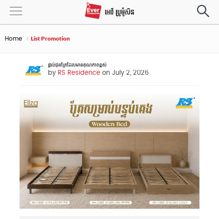
Home
List Promotion
ផ្តល់ជូនគ្រែដែលមានគុណភាពខ្ពស់
by
RS Residence
on July 2, 2026