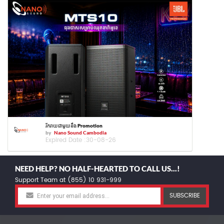
រីករាយជាមួយនឹង Promotion
by
Nano Sound Cambodia
Expired Date :
30-08-26
NEED HELP? NO HALF-HEARTED TO CALL US...!
Support Team at (855) 10 931-999
SUBSCRIBE