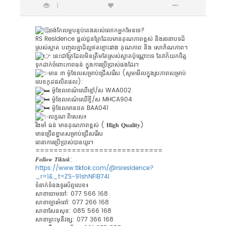
1
ចង់កែលម្អបន្ទប់គេងរបស់លោកអ្នកមែនទេ?
RS Residence ផ្តល់ជូនគ្រែដែលមានគុណភាពខ្ពស់ និងរចនាបទដ៏
ស្រស់ស្អាត បញ្ចូលគ្នាដ៏ល្អឥតខ្ចោះរវាង គុណភាព និង សោភ័ណភាព។
នេះជាគ្រែដែលមិនត្រឹមតែស្រស់ស្អាតប៉ុណ្ណោះទេ តែវាក៏យកចិត្ត
ទុកដាក់ចំពោះភាពធន់ ក្នុងការប្រើប្រាស់ផងដែរ។
មាន ៣ ម៉ូឌែលសម្រាប់ជ្រើសរើស (សូមមើលក្នុងរូបភាពសម្រាប់
លេខកូដផលិតផល):
ម៉ូឌែលពណ៌ឈើខ្មៅ/ស WAA002
ម៉ូឌែលពណ៌ឈើខ្ចី/ស MHCA904
ម៉ូឌែលមានថត BAA041
លក្ខណៈពិសេស៖
រឹងមាំ ធន់ មានគុណភាពខ្ពស់ ( 𝐇𝐢𝐠𝐡 𝐐𝐮𝐚𝐥𝐢𝐭𝐲)
មានច្រើនខ្នាត​សម្រាប់ជ្រើសរើស
ធានាការប្រើប្រាស់បានយូរ។
============================
𝑭𝒐𝒍𝒍𝒐𝒘 𝑻𝒊𝒌𝒕𝒐𝒌:
https://www.tiktok.com/@rsresidence?
_r=1&_t=ZS-91shNFiB74i
ទំនាក់ទំនងទូរស័ព្ទលេខ៖
សាខាចោមចៅ: 077 566 168
សាខាច្បារអំពៅ: 077 266 168
សាខាសែនសុខ: 085 566 168
សាខាព្រះមុនីវង្ស: 077 366 168