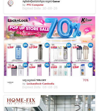
កម្លាំងម៉ាស៊ីនលំដាប់កំពូល សម្រាប់ Gamer
by
PTC Computer
Expired Date :
30-08-26
70
%
បញ្ចុះរហូតដល់ 𝟕𝟎% 𝐎𝐅𝐅
by
Lockandlock-Cambodia
Expired Date :
08-08-26