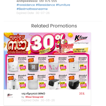
សាខាអុីអនមានជ័យ: 061 975 555
#rsresidence
#Reresidence
#furniture
#Bestmattressnearme
Expired Date :
30-07-26
Related Promotions
35
%
បញ្ចុះតម្លៃរហូតដល់ 35%😍
by
Kfour Group Ltd
Expired Date :
30-08-26