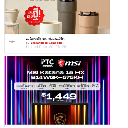
ដបទឹករក្សាសីតុណ្ហភាពម៉ូដមកដល់ថ្មី!✨
by
Lockandlock-Cambodia
Expired Date :
30-08-26