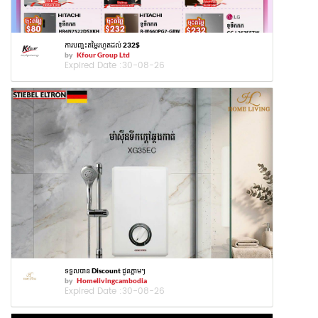
ការបញ្ចុះតម្លៃរហូតដល់ 232$
by
Kfour Group Ltd
Expired Date :
30-08-26
ទទួលបាន Discount ជូនភ្លាមៗ
by
Homelivingcambodia
Expired Date :
30-08-26