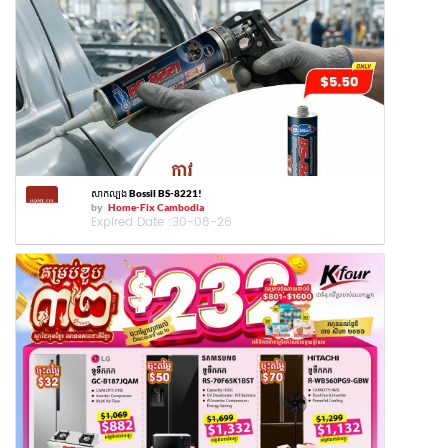
សាកល្បង Bossil BS-8221!
by
Home-Fix Cambodia
Expired Date :
30-08-26