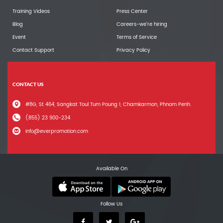
Training Videos
Press Center
Blog
Careers-we're hiring
Event
Terms of Service
Contact Support
Privacy Policy
CONTACT US
#8G, St 464, Sangkat Toul Tum Poung 1, Chamkarmon, Phnom Penh.
(855) 23 900-234
info@everpromotion.com
Available On
Follow Us