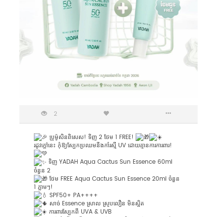
2
ប្រូម៉ូសិនពិសេស! ទិញ 2 ថែម 1 FREE!
រដូវក្តៅនេះ កុំឱ្យស្បែកប្រឈមនឹងកាំរស្មី UV ដោយគ្មានការការពារ!
ទិញ YADAH Aqua Cactus Sun Essence 60ml
ចំនួន 2
ថែម FREE Aqua Cactus Sun Essence 20ml ចំនួន
1 ភ្លាមៗ!
SPF50+ PA++++
សាច់ Essence ស្រាល ស្រូបលឿន មិនស្អិត
ការពារស្បែកពី UVA & UVB