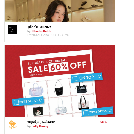
ខូលិកសិន Fall 2026
by
Charles Keith
Expired Date :
30-08-26
60
%
បញ្ចុះតម្លៃរហូតដល់ 60%!!
by
Jelly Bunny