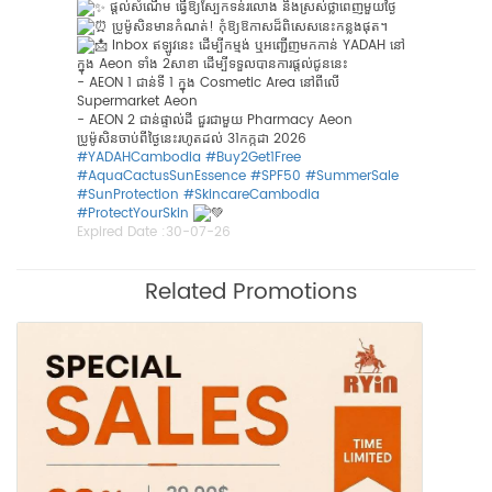
ផ្តល់សំណើម ធ្វើឱ្យស្បែកទន់រលោង និងស្រស់ថ្លាពេញមួយថ្ងៃ
ប្រូម៉ូសិនមានកំណត់! កុំឱ្យឱកាសដ៏ពិសេសនេះកន្លងផុត។
Inbox ឥឡូវនេះ ដើម្បីកម្មង់ ឬអញ្ជើញមកកាន់ YADAH នៅ
ក្នុង​ Aeon ទាំង​ 2សាខា ដើម្បីទទួលបានការផ្តល់ជូននេះ
- AEON 1 ជាន់ទី​ 1 ក្នុង Cosmetic Area​ នៅពីលេី​
Supermarket Aeon
- AEON 2 ជាន់ផ្ទាល់ដី​ ជួរជាមួយ Pharmacy Aeon​
ប្រូម៉ូសិន​ចាប់ពីថ្ងៃនេះរហូតដល់​ 31កក្កដា​ 2026
#YADAHCambodia
#Buy2Get1Free
#AquaCactusSunEssence
#SPF50
#SummerSale
#SunProtection
#SkincareCambodia
#ProtectYourSkin
Expired Date :
30-07-26
Related Promotions