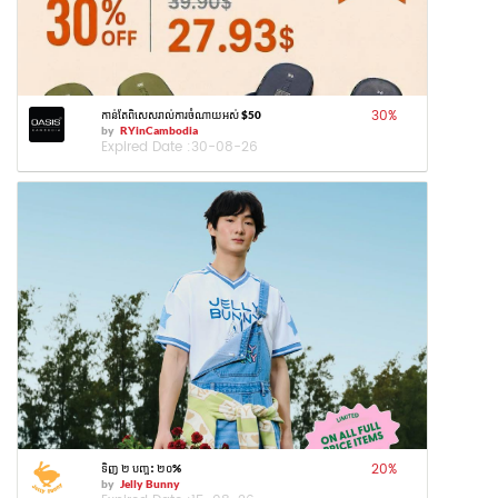
30
%
កាន់តែពិសេសរាល់ការចំណាយអស់ $50
by
RYinCambodia
Expired Date :
30-08-26
20
%
ទិញ ២ បញ្ចុះ ២០%
by
Jelly Bunny