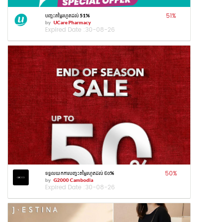
51
%
បញ្ចុះតម្លៃរហូតដល់ 51%
by
UCare Pharmacy
Expired Date :
30-08-26
50
%
ទទួលយកការបញ្ចុះតម្លៃរហូតដល់ ៥០%
by
G2000 Cambodia
Expired Date :
30-08-26