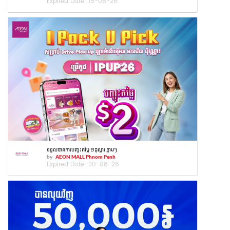
Expired Date :
15-08-26
ទទួលបានការបញ្ចុះតម្លៃ ២ដុល្លារ ភ្លាមៗ
by
AEON MALL Phnom Penh
Expired Date :
30-08-26