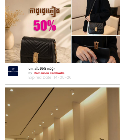
បញ្ចុះតម្លៃ 50% គ្រប់ម៉ូត
by
Romanson Cambodia
Expired Date :
14-08-26