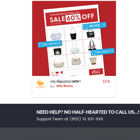
60
%
បញ្ចុះតម្លៃរហូតដល់ 60%!!
by
Jelly Bunny
NEED HELP? NO HALF-HEARTED TO CALL US...!
Support Team at (855) 10 931-999