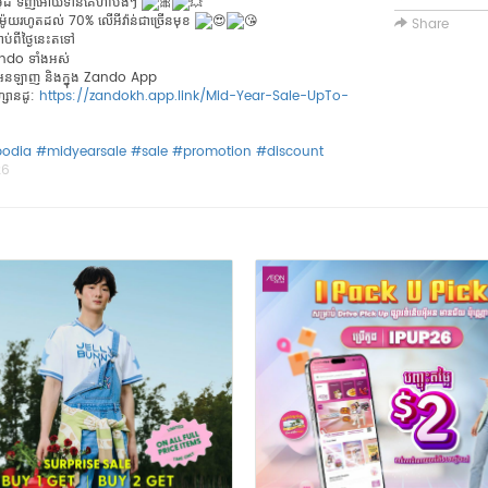
រប់ម៉ូដ ទិញអោយទាន់គេហា៎បងៗ
ជូនម៉ូយរហូតដល់ 70% លើអីវ៉ាន់ជាច្រើនមុខ
Share
ាប់ពីថ្ងៃនេះតទៅ
ndo ទាំងអស់
មអនឡាញ និងក្នុង Zando App
ហ្សានដូ:
https://zandokh.app.link/Mid-Year-Sale-UpTo-
odia
#midyearsale
#sale
#promotion
#discount
26