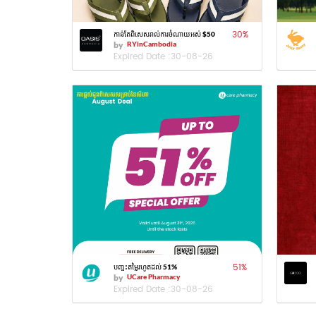
30
%
កាន់តែពិសេសរាល់ការចំណាយអស់ $50
by
RYinCambodia
Expired Date :
30-08-26
51
%
បញ្ចុះតម្លៃរហូតដល់ 51%
by
UCare Pharmacy
Expired Date :
30-08-26