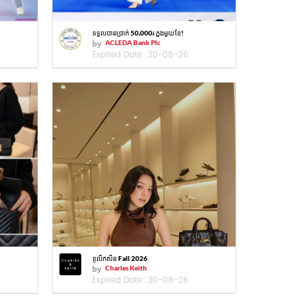
ទទួលបានប្រាក់ 50,000៛ ក្នុងមួយខែ!
by
ACLEDA Bank Plc
Expired Date :
30-08-26
ខូលិកសិន Fall 2026
by
Charles Keith
Expired Date :
30-08-26