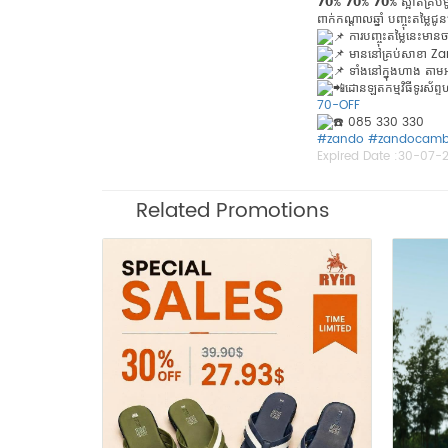
𝟳𝟬% 𝟳𝟬% 𝟳𝟬% ស្អាតគ្
ពាក់កណ្តាលឆ្នាំ បញ្ចុះតម្លៃ
ការបញ្ចុះតម្លៃនេះមានច
មាននៅគ្រប់សាខា Za
ទាំងនៅក្នុងហាង តា
ដោនឡតកម្មវិធីទូរស័ព្ទ
70-OFF
085 330 330
#zando
#zandocamb
Expired Date :
30-07-
Related Promotions