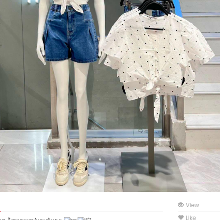
View
Like