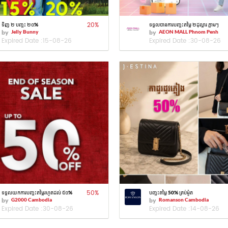
20
%
ទិញ ២ បញ្ចុះ ២០%
ទទួលបានការបញ្ចុះតម្លៃ ២ដុល្លារ ភ្លាមៗ
by
Jelly Bunny
by
AEON MALL Phnom Penh
Expired Date :
15-08-26
Expired Date :
30-08-26
50
%
ទទួលយកការបញ្ចុះតម្លៃរហូតដល់ ៥០%
បញ្ចុះតម្លៃ 50% គ្រប់ម៉ូត
by
G2000 Cambodia
by
Romanson Cambodia
Expired Date :
30-08-26
Expired Date :
14-08-26