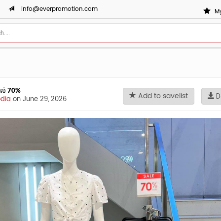
info@everpromotion.com
My
តដល់ 70%
Add to savelist
D
dia
on June 29, 2026