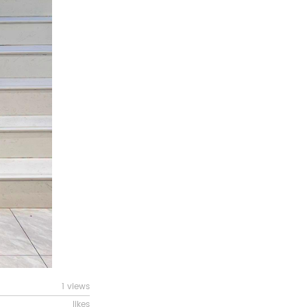
1 views
likes