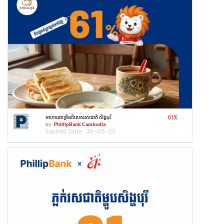
61
%
អាហារជាច្រើនពិសេសរសជាតិ សិង្ហបុរី
by
PhillipBank Cambodia
Expired Date :
30-08-26