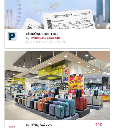
ចង់បានសំបុត្រយន្តហោះ FREE
by
PhillipBank Cambodia
Expired Date :
30-08-26
70
%
បញ្ចុះតម្លៃរហូតដល់ 70%