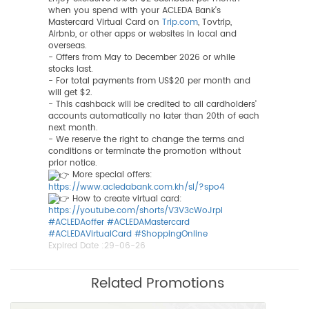
when you spend with your ACLEDA Bank's
Mastercard Virtual Card on
Trip.com
, Tovtrip,
Airbnb, or other apps or websites in local and
overseas.
- Offers from May to December 2026 or while
stocks last.
- For total payments from US$20 per month and
will get $2.
- This cashback will be credited to all cardholders'
accounts automatically no later than 20th of each
next month.
- We reserve the right to change the terms and
conditions or terminate the promotion without
prior notice.
More special offers:
https://www.acledabank.com.kh/sl/?spo4
How to create virtual card:
https://youtube.com/shorts/V3V3cWoJrpI
#ACLEDAoffer
#ACLEDAMastercard
#ACLEDAVirtualCard
#ShoppingOnline
Expired Date :
29-06-26
Related Promotions