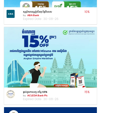
10
%
សុទ្ធតែមានប្រូម៉ូសិនចុះថ្លៃពិសេស
by
ABA Bank
Expired Date :
30-08-26
15
%
ផ្តល់ជូនការបញ្ចុះតម្លៃ 15%
by
ACLEDA Bank Plc
Expired Date :
30-08-26