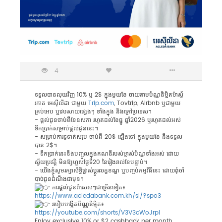
4
ទទួលបានលុយវិញ 10% ឬ 2$ ក្នុងមួយខែ ចាយតាមប័ណ្ណនិម្មិតម៉ាស្ទ័
រកាត អេស៊ីលីដា ជាមួយ
Trip.com
, Tovtrip, Airbnb ឬជាមួយ
គ្រប់អេប ឬវេបសាយផ្សេងៗ ទាំងក្នុង និងក្រៅប្រទេស។
- ផ្តល់ជូនចាប់ពីខែឧសភា រហូតដល់ខែធ្នូ ឆ្នាំ2026 ឬរហូតដល់អស់
ទឹកប្រាក់សម្រាប់ផ្តល់ជូននេះ។
- សម្រាប់ការទូទាត់សរុប ចាប់ពី 20$ ឡើងទៅ ក្នុងមួយខែ នឹងទទួល
បាន 2$។
- ទឹកប្រាក់នេះនឹងបញ្ចូលក្នុងគណនីរបស់ម្ចាស់ប័ណ្ណទាំងអស់ ដោយ
ស្វ័យប្រវត្តិ មិនឱ្យហួសថ្ងៃទី20 នៃរៀងរាល់ខែបន្ទាប់។
- យើងខ្ញុំសូមរក្សាសិទ្ធិផ្លាស់ប្តូរលក្ខខណ្ឌ ឬបញ្ចប់កម្មវិធីនេះ ដោយពុំចាំ
បាច់ជូនដំណឹងជាមុន។
ការផ្តល់ជូនពិសេសៗជាច្រើនទៀត៖
https://www.acledabank.com.kh/sl/?spo3
របៀបបង្កើតប័ណ្ណនិម្មិត៖
https://youtube.com/shorts/V3V3cWoJrpI
Enjoy exclusive 10% or $2 cashback per month