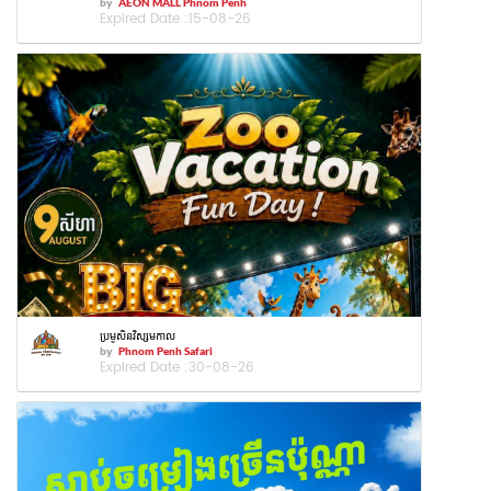
by
AEON MALL Phnom Penh
Expired Date :
15-08-26
ប្រមូសិនវិស្សមកាល
by
Phnom Penh Safari
Expired Date :
30-08-26