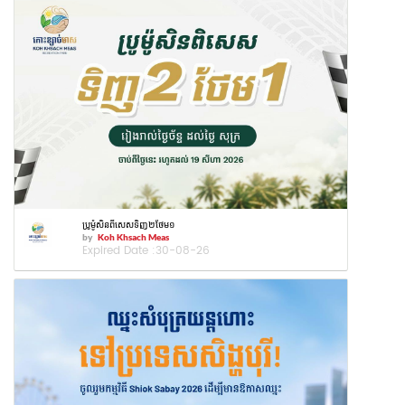
ប្រូម៉ូសិនពីសេសទិញ២ថែម១
by
Koh Khsach Meas
Expired Date :
30-08-26