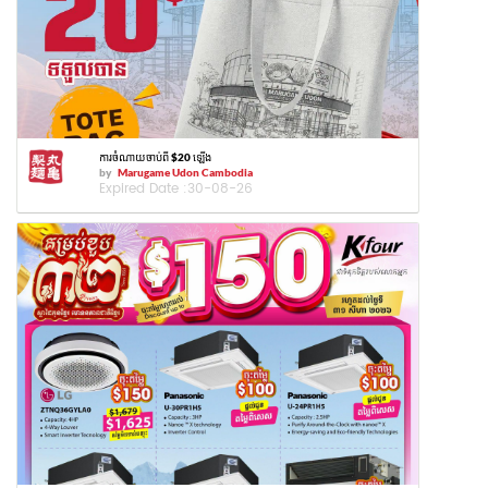
ការចំណាយចាប់ពី $20 ឡើង
by
Marugame Udon Cambodia
Expired Date :
30-08-26