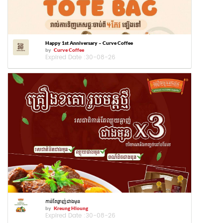
Happy 1st Anniversary – Curve Coffee
by
Curve Coffee
Expired Date :
30-08-26
កាន់តែឆ្ងាញ់ជាងមុន
by
Kreung Hloung
Expired Date :
30-08-26