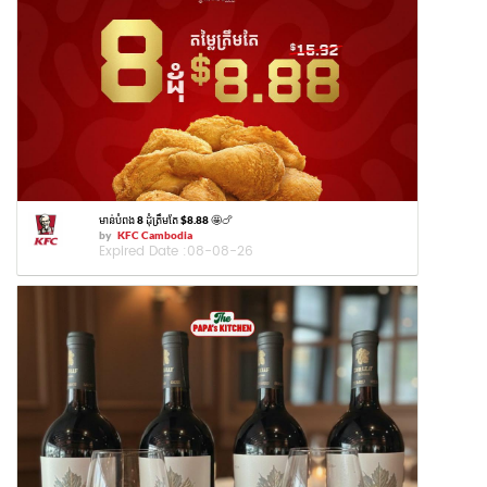
មាន់បំពង 8 ដុំត្រឹមតែ $8.88 🤩🍗
by
KFC Cambodia
Expired Date :
08-08-26