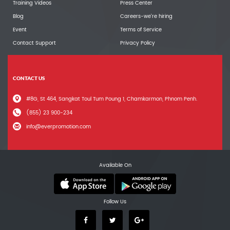
Training Videos
Press Center
Blog
Careers-we're hiring
Event
Terms of Service
Contact Support
Privacy Policy
CONTACT US
#8G, St 464, Sangkat Toul Tum Poung 1, Chamkarmon, Phnom Penh.
(855) 23 900-234
info@everpromotion.com
Available On
Follow Us