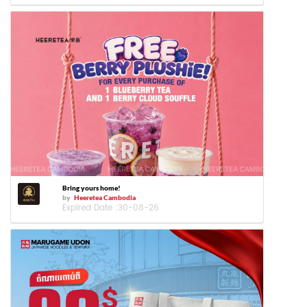
Bring yours home!
by
Heeretea Cambodia
Expired Date :
30-08-26