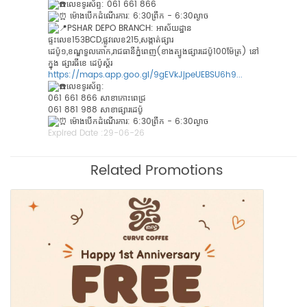
លេខទូរស័ព្ទ: 061 661 866
ម៉ោងបេីកដំណេីរការ: 6:30ព្រឹក - 6:30ល្ងាច
PSHAR DEPO BRANCH: អាស័យដ្ឋាន
ផ្ទះលេខ153BCD,ផ្លូវលេខ215,សង្កាត់ផ្សារ
ដេប៉ូ១,ខណ្ឌទួលគោក,រាជធានីភ្នំពេញ(ខាងត្បូងផ្សារដេប៉ូ100ម៉ែត្រ) នៅ
ក្នុង ផ្សារធីខេ ដេប៉ូស្ត័រ
https://maps.app.goo.gl/9gEVkJjpeUEBSU6h9...
លេខទូរស័ព្ទ:
061 661 866 សាខាកោះពេជ្រ
061 881 988 សាខាផ្សារដេប៉ូ
ម៉ោងបេីកដំណេីរការ: 6:30ព្រឹក - 6:30ល្ងាច
Expired Date :
29-06-26
Related Promotions