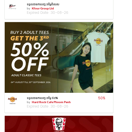
ទទួលបានការបញ្ចុះតម្លៃពិសេស
by
Kfour Group Ltd
Expired Date :
30-08-26
50
%
ទទួលបានការបញ្ចុះតម្លៃ ៥០%
by
Hard Rock Cafe Phnom Penh
Expired Date :
30-08-26