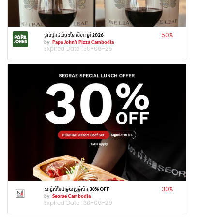
50
%
ផ្តល់ជូនដល់ចុងខែ សីហា ឆ្នាំ 2026
by
Papa John's Pizza Cambodia
Expired Date :
30-08-26
30
%
សន្សំសំចៃជាមួយប្រូម៉ូសិន 30% OFF
by
Seorae Cambodia
Expired Date :
30-08-26