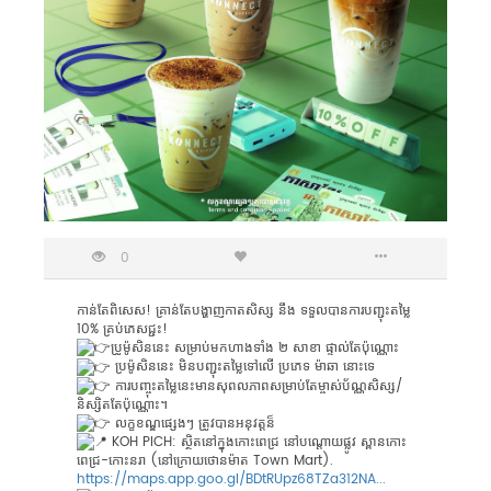
0
កាន់តែពិសេស! គ្រាន់តែបង្ហាញកាតសិស្ស នឹង ទទួលបានការបញ្ជុះតមៃ្ល
10% គ្រប់ភេសជ្ជះ!
ប្រូម៉ូសិននេះ សម្រាប់មកហាងទាំង ២ សាខា ផ្ទាល់តែប៉ុណ្ណោះ
ប្រម៉ូសិននេះ មិនបញ្ជុះតមៃ្លទៅលេី ប្រភេទ ម៉ាឆា នោះទេ
ការបញ្ចុះតម្លៃនេះមានសុពលភាពសម្រាប់តែម្ចាស់ប័ណ្ណសិស្ស/
និស្សិតតែប៉ុណ្ណោះ។
លក្ខខណ្ឌផេ្សងៗ ត្រូវបានអនុវត្តន៏
KOH PICH: ស្ថិតនៅក្នុងកោះពេជ្រ នៅបណ្តោយផ្លូវ ស្ពានកោះ
ពេជ្រ-កោះនរា (នៅក្រោយថោនម៉ាត Town Mart).
https://maps.app.goo.gl/BDtRUpz68TZa312NA...