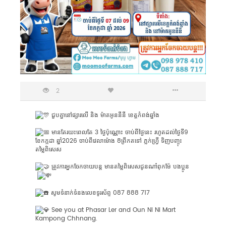
2
ជួបគ្នានៅផ្សារលេី និង​ ម៉ាតអូននីនី​ ខេត្តកំពង់ឆ្នាំង
​ មាន​តែរយះពេលតែ​ 3​ ថ្ងៃប៉ុណ្ណោះ​ ចាប់ពីថ្ងៃនេះ រហូត​ដល់​ថ្ងៃ​ទី​9​
ខែកក្កដា​ ឆ្នាំ​2026​ ចាប់ពីវេលា​ម៉ោង​ 8ព្រឹក​តទៅ​ ភ្លក់ហ្រ្វី ទិញបញ្ចុះ
តម្លៃពិសេស
ត្រូវការអ្នកចែកចាយបន្ត​ មាន​តម្លៃ​ពិសេស​ជូន​ណា៎ពុកម៉ែ​ បងប្អូន​
សូមទំនាក់ទំនងលេខទូរស័ព្ទ 087 888 717
See you at Phasar Ler and Oun Ni Ni Mart
Kampong Chhnang.