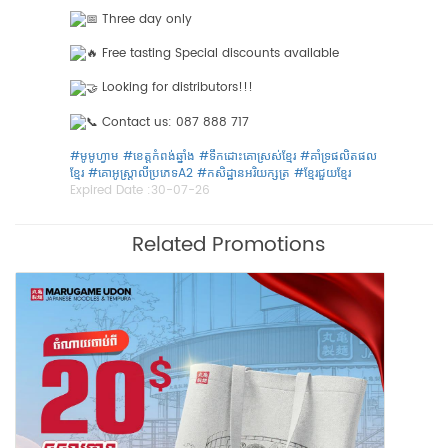
Three day only
Free tasting Special discounts available
Looking for distributors!!!
Contact us: 087 888 717
#មូមូហ្វាម
​
#ខេត្តកំពង់ឆ្នាំង
#ទឹកដោះគោស្រស់ខ្មែរ
​
#គាំទ្រផលិតផល
ខ្មែរ
​
#គោអូស្ត្រាលីប្រភេទA2
#កសិដ្ឋានអរិយក្សត្រ
​
#ខ្មែរជួយខ្មែរ
Expired Date :
30-07-26
Related Promotions