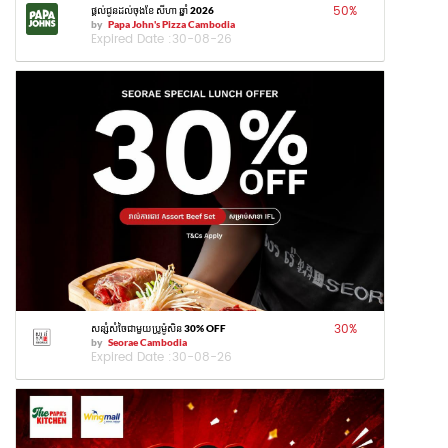
50
%
ផ្តល់ជូនដល់ចុងខែ សីហា ឆ្នាំ 2026
by
Papa John's Pizza Cambodia
Expired Date :
30-08-26
30
%
សន្សំសំចៃជាមួយប្រូម៉ូសិន 30% OFF
by
Seorae Cambodia
Expired Date :
30-08-26