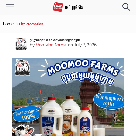
Home
List Promotion
ជួបគ្នានៅផ្សារលេី និង​ ម៉ាតអូននីនី​ ខេត្តកំពង់ឆ្នាំង
by
Moo Moo Farms
on July 7, 2026