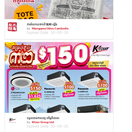
ការចំណាយចាប់ពី $20 ឡើង
by
Marugame Udon Cambodia
Expired Date :
30-08-26
ទទួលបានការបញ្ចុះតម្លៃពិសេស
by
Kfour Group Ltd
Expired Date :
30-08-26