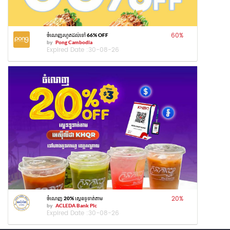
60
%
ចំណេញរហូតដល់ទៅ 66% OFF
by
Pong Cambodia
Expired Date :
30-08-26
20
%
ចំណេញ 20% ស្កេនទូទាត់តាម
by
ACLEDA Bank Plc
Expired Date :
30-08-26