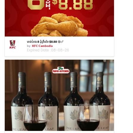
មាន់បំពង 8 ដុំត្រឹមតែ $8.88 🤩🍗
by
KFC Cambodia
Expired Date :
08-08-26