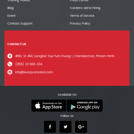
Training Videos
Press Center
Blog
Careers-we're hiring
Event
Terms of Service
Contact Support
Privacy Policy
CONTACT US
#8G, St 464, Sangkat Toul Tum Poung 1, Chamkarmon, Phnom Penh.
(855) 23 900-234
info@everpromotion.com
Available On
Follow Us