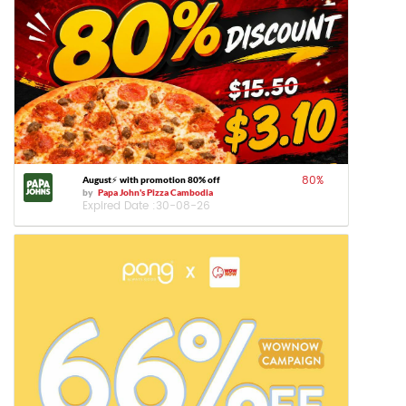
80
%
August⚡️ with promotion 80% off
by
Papa John's Pizza Cambodia
Expired Date :
30-08-26