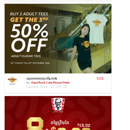
50
%
ទទួលបានការបញ្ចុះតម្លៃ ៥០%
by
Hard Rock Cafe Phnom Penh
Expired Date :
30-08-26