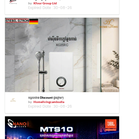
by
Kfour Group Ltd
Expired Date :
30-08-26
ទទួលបាន Discount ជូនភ្លាមៗ
by
Homelivingcambodia
Expired Date :
30-08-26