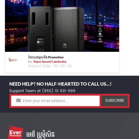
រីករាយជាមួយនឹង Promotion
by
Nano Sound Cambodia
Expired Date :
30-08-26
NEED HELP? NO HALF-HEARTED TO CALL US...!
Support Team at (855) 10 931-999
SUBSCRIBE