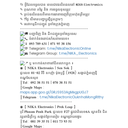
📂︎
អ្វីដែលទទួលបាន ពេលជាវផលិតផលនៅ 𝐍𝐈𝐊𝐀 𝐄𝐥𝐞𝐜𝐭𝐫𝐨𝐧𝐢𝐜𝐬
✎ គុណភាព តម្លៃ និង ការទទួលខុសត្រូវ
✎ គ្រប់ផលិតផលគឺមានការធានាចេញពីក្រុមហ៊ុនត្រឹមត្រូវ
✎ 𝟕ថ្ងៃ បើមានបញ្ហាប្ដូរថ្មីជូនភ្លាមៗ
✎ សេវាកម្មដឹកជញ្ជូន ទូទាំងក្រុងភ្នំពេញ
----------------------------------
បញ្ជាទិញ និង ដឹកជញ្ជូនទូទាំងប្រទេស
ទំនាក់ទំនងឆាប់រហ័សតាមលេខ៖
𝟎𝟗𝟑 𝟕𝟖𝟗 𝟔𝟑𝟏 | 𝟎𝟕𝟏 𝟗𝟓 𝟑𝟖 𝟏𝟓𝟔
Telegram:
t.me/NikaElectronicOnline
Telegram Group:
t.me/NIKA_Electronics
----------------------------------
ឬ មកកាន់សាខានៅជិតលោកអ្នក ៖
◉【 𝐍𝐈𝐊𝐀 𝐄𝐥𝐞𝐜𝐭𝐫𝐨𝐧𝐢𝐜𝐬 | 𝐒𝐞𝐧 𝐒𝐨𝐤 】
ផ្ទះលេខ 𝟎𝟏-𝟎𝟐 វិថី ឧកញ៉ា ម៉ុងឫទ្ធី (𝟏𝟗𝟐𝟖) សង្កាត់ភ្នំពេញថ្មី
ខណ្ឌសែនសុខ
║𝐓𝐞𝐥 : 𝟎𝟗𝟐 𝟑𝟖 𝟓𝟏 𝟓𝟏 | 𝟎𝟕𝟎 𝟑𝟖 𝟓𝟏 𝟓𝟏
║𝐆𝐨𝐨𝐠𝐥𝐞 𝐌𝐚𝐩𝐬 :
maps.app.goo.gl/GRJS9S3AgMxgpUGJ7
║𝐓𝐞𝐥𝐞𝐠𝐫𝐚𝐦 :
t.me/NikaElectronicOuknhaMongRithy
--------------------------
◉【 𝐍𝐈𝐊𝐀 𝐄𝐥𝐞𝐜𝐭𝐫𝐨𝐧𝐢𝐜𝐬 | 𝐏𝐫𝐞𝐤 𝐋𝐞𝐚𝐩 】
បុរី 𝐏𝐡𝐧𝐨𝐦 𝐏𝐞𝐧𝐡 𝐏𝐚𝐫𝐤 ផ្ទះលេខ 𝐅𝟐𝟕 ផ្លូវជាតិលេខ𝟔𝐀 ស្ពានទី𝟏 ជិត
វត្ត​ពោធិព្រឹក្ស សង្កាត់ព្រែកលៀប ខណ្ឌជ្រោយចង្វារ
║𝐓𝐞𝐥 : 𝟎𝟖𝟏 𝟑𝟗 𝟑𝟓 𝟓𝟏 | 𝟎𝟏𝟏 𝟕𝟑 𝟗𝟑 𝟓𝟏
║𝐆𝐨𝐨𝐠𝐥𝐞 𝐌𝐚𝐩𝐬 :