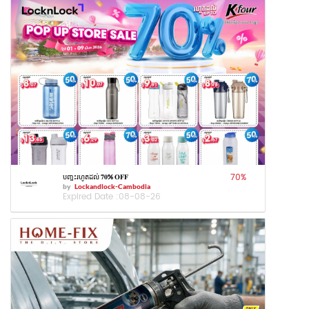
70
%
បញ្ចុះរហូតដល់ 𝟕𝟎% 𝐎𝐅𝐅
by
Lockandlock-Cambodia
Expired Date :
08-08-26