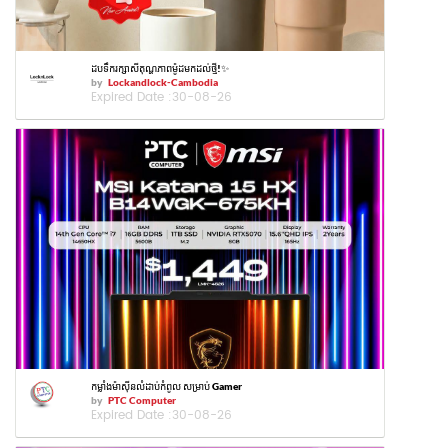
ដបទឹករក្សាសីតុណ្ហភាពម៉ូដមកដល់ថ្មី!✨
by
Lockandlock-Cambodia
Expired Date :
30-08-26
កម្លាំងម៉ាស៊ីនលំដាប់កំពូល សម្រាប់ Gamer
by
PTC Computer
Expired Date :
30-08-26