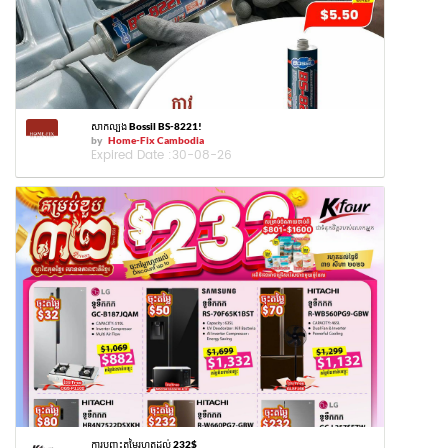
សាកល្បង Bossil BS-8221!
by
Home-Fix Cambodia
Expired Date :
30-08-26
ការបញ្ចុះតម្លៃរហូតដល់ 232$