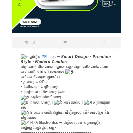
8
ឆ្នាំងអ៊ុត
#Philips
— 𝙎𝙢𝙖𝙧𝙩 𝘿𝙚𝙨𝙞𝙜𝙣 • 𝙋𝙧𝙚𝙢𝙞𝙪𝙢
𝙎𝙩𝙮𝙡𝙚 • 𝙈𝙤𝙙𝙚𝙧𝙣 𝘾𝙤𝙢𝙛𝙤𝙧𝙩
បន្ថែមភាពប្រណិតដល់គេហដ្ឋានរបស់អ្នកជាមួយផលិតផលដែលមាន
គុណភាពពី 𝐍𝐈𝐊𝐀 𝐄𝐥𝐞𝐜𝐭𝐫𝐨𝐧𝐢𝐜𝐬
ផលិតផលដែលរួមបញ្ចូលទាំង៖
• រូបរាងស្អាត ទំនើប
• ដំណើរការស្ងាត់ ប្រើបានយូរ
• សន្សំថាមពល និងមានសុវត្ថិភាព
ជម្រើសបង់រំលស់ងាយៗ
ឯកសារសាមញ្ញ |
អនុម័តរហ័ស |
អត្រាការប្រាក់
ទាប
Inbox មកយើងឥឡូវនេះ ដើម្បីទទួលបានព័ត៌មានបន្ថែម និង
តម្លៃពិសេស!
NIKA Electronics — ជម្រើសលេខ១ សម្រាប់គ្រឿង
អេឡិចត្រូនិចក្នុងផ្ទះរបស់អ្នក
----------------------------------