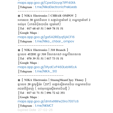
maps.app.goo.gl/Cpw92oyqr7iPF4GfA
║𝐓𝐞𝐥𝐞𝐠𝐫𝐚𝐦 :
t.me/NikaElectronicPrekLeab
--------------------------
◉【 𝐍𝐈𝐊𝐀 𝐄𝐥𝐞𝐜𝐭𝐫𝐨𝐧𝐢𝐜𝐬 | 𝐂𝐇𝐁𝐀𝐑 𝐎𝐌𝐏𝐎𝐕 】
អគារលេខ 𝟑𝟎 ផ្លូវជាតិលេខ 𝟏 សង្កាត់ច្បារអំពៅ​ 𝟐, ខណ្ឌច្បារអំពៅ​ 𝟐
ទល់មុខ (ហាងនំប៉័ងបាយ័ន ច្បារអំពៅ)
║𝐓𝐞𝐥 : 𝟎𝟏𝟕 𝟔𝟖 𝟔𝟓 𝟓𝟏 | 𝟎𝟔𝟗 𝟕𝟖 𝟓𝟏 𝟓𝟏
║𝐆𝐨𝐨𝐠𝐥𝐞 𝐌𝐚𝐩𝐬 :
maps.app.goo.gl/ga5A2RiDyq5jACF16
║𝐓𝐞𝐥𝐞𝐠𝐫𝐚𝐦 :
t.me/Nika_chbar_ompov
--------------------------
◉【 𝐍𝐈𝐊𝐀 𝐄𝐥𝐞𝐜𝐭𝐫𝐨𝐧𝐢𝐜𝐬 | 𝟑𝟏𝟎 𝐁𝐫𝐚𝐧𝐜𝐡 】
ផ្ទះលេខ 𝟒𝟓𝟐𝐃𝐄 ផ្លូវ 𝟑𝟏𝟎 បឹងកេងកង𝟑 ខណ្ឌបឹងកេងកង
║𝐓𝐞𝐥 : 𝟎𝟕𝟎 𝟑𝟗 𝟓𝟏 𝟓𝟏 | 𝟎𝟏𝟕 𝟕𝟑 𝟓𝟏 𝟓𝟏
║𝐆𝐨𝐨𝐠𝐥𝐞 𝐌𝐚𝐩𝐬 :
maps.app.goo.gl/9fydCvP46DLxbWEcA
║𝐓𝐞𝐥𝐞𝐠𝐫𝐚𝐦 :
t.me/NIKA_310
--------------------------
◉【 𝐍𝐈𝐊𝐀 𝐄𝐥𝐞𝐜𝐭𝐫𝐨𝐧𝐢𝐜𝐬 | 𝐒𝐭𝐮𝐞𝐧𝐠𝐌𝐞𝐚𝐧𝐂𝐡𝐞𝐲 𝐓𝐡𝐦𝐞𝐲 】
ផ្ទះលេខ 𝟐𝟎 ផ្លូវមុន្នីរ៉េត (𝟐𝟏𝟕) សង្កាត់ស្ទឹងមានជ័៍យ ខណ្ឌមានជ័យ
រាជធានីភ្នំពេញ ( ទល់មុខផ្សារស្ទឹងមានជ័យថ្មី )
║𝐓𝐞𝐥 : 𝟎𝟏𝟕 𝟔𝟏 𝟕𝟏 𝟓𝟏 | 𝟎𝟗𝟔 𝟕𝟐 𝟔𝟐 𝟑𝟓𝟏
║𝐆𝐨𝐨𝐠𝐥𝐞 𝐌𝐚𝐩𝐬 :
maps.app.goo.gl/dmhxNWw29ro7E6Tc6
║𝐓𝐞𝐥𝐞𝐠𝐫𝐚𝐦 :
t.me/NKMCT
Expired Date :
27-02-26