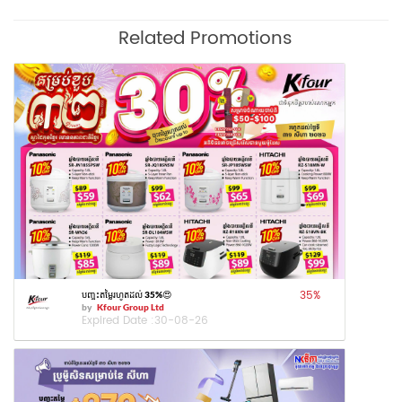
Related Promotions
35
%
បញ្ចុះតម្លៃរហូតដល់ 35%😍
by
Kfour Group Ltd
Expired Date :
30-08-26