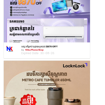
បញ្ចុះតម្លៃកប់ៗក្ដោងរហូតដល់ $870 OFF!
by
Nika Phone Shop
Expired Date :
30-08-26