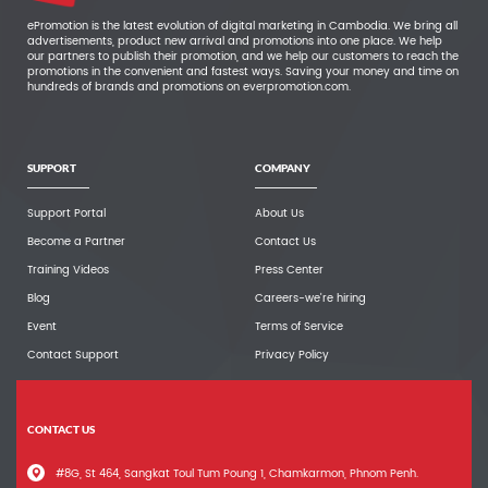
ePromotion is the latest evolution of digital marketing in Cambodia. We bring all
advertisements, product new arrival and promotions into one place. We help
our partners to publish their promotion, and we help our customers to reach the
promotions in the convenient and fastest ways. Saving your money and time on
hundreds of brands and promotions on everpromotion.com.
SUPPORT
COMPANY
Support Portal
About Us
Become a Partner
Contact Us
Training Videos
Press Center
Blog
Careers-we're hiring
Event
Terms of Service
Contact Support
Privacy Policy
CONTACT US
#8G, St 464, Sangkat Toul Tum Poung 1, Chamkarmon, Phnom Penh.